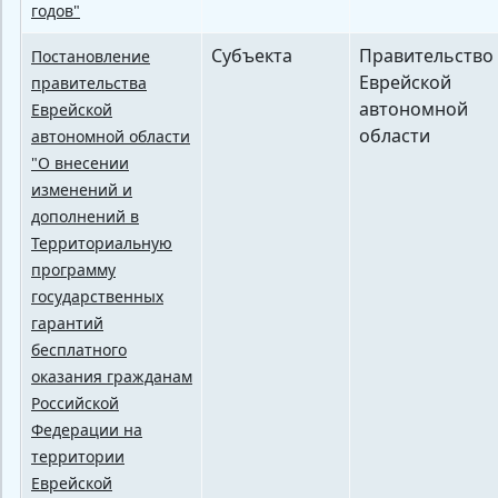
годов"
Субъекта
Правительство
Постановление
Еврейской
правительства
автономной
Еврейской
области
автономной области
"О внесении
изменений и
дополнений в
Территориальную
программу
государственных
гарантий
бесплатного
оказания гражданам
Российской
Федерации на
территории
Еврейской