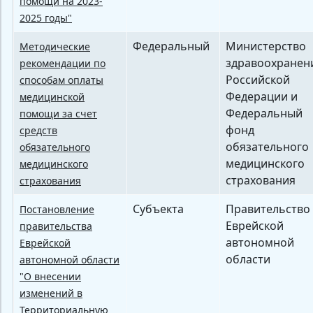
помощи на 2023-
2025 годы"
Федеральный
Министерство
Методические
здравоохранен
рекомендации по
Российской
способам оплаты
Федерации и
медицинской
Федеральный
помощи за счет
фонд
средств
обязательного
обязательного
медицинского
медицинского
страхования
страхования
Субъекта
Правительство
Постановление
Еврейской
правительства
автономной
Еврейской
области
автономной области
"О внесении
изменений в
Территориальную