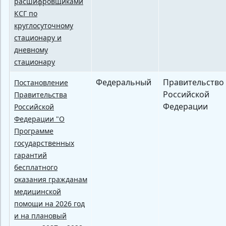
расшифровщиками
КСГ по
круглосуточному
стационару и
дневному
стационару
Федеральный
Правительство
Постановление
Российской
Правительства
Федерации
Российской
Федерации "О
Программе
государственных
гарантий
бесплатного
оказания гражданам
медицинской
помощи на 2026 год
и на плановый