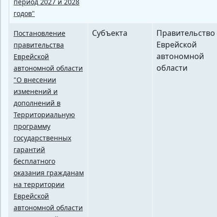
период 2027 и 2028
годов"
Субъекта
Правительство
Постановление
Еврейской
правительства
автономной
Еврейской
области
автономной области
"О внесении
изменений и
дополнений в
Территориальную
программу
государственных
гарантий
бесплатного
оказания гражданам
на территории
Еврейской
автономной области