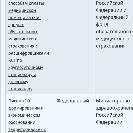
Российской
способам оплаты
Федерации и
медицинской
Федеральный
помощи за счет
фонд
средств
обязательного
обязательного
медицинского
медицинского
страхования
страхования с
расшифровщиками
КСГ по
круглосуточному
стационару и
дневному
стационару
Федеральный
Министерство
Письмо "О
здравоохранен
формировании и
Российской
экономическом
Федерации
обосновании
территориальных