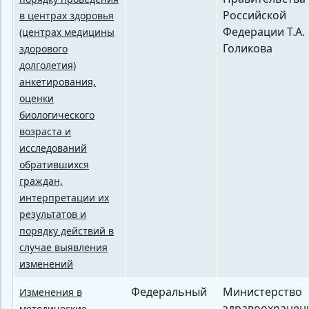
Российской
в центрах здоровья
Федерации Т.А.
(центрах медицины
Голикова
здорового
долголетия)
анкетирования,
оценки
биологического
возраста и
исследований
обратившихся
граждан,
интерпретации их
результатов и
порядку действий в
случае выявления
изменений
Федеральный
Министерство
Изменения в
здравоохранен
методические