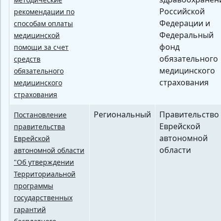
Российской
рекомендации по
Федерации и
способам оплаты
Федеральный
медицинской
фонд
помощи за счет
обязательного
средств
медицинского
обязательного
страхования
медицинского
страхования
Региональный
Правительство
Постановление
Еврейской
правительства
автономной
Еврейской
области
автономной области
"Об утверждении
Территориальной
программы
государственных
гарантий